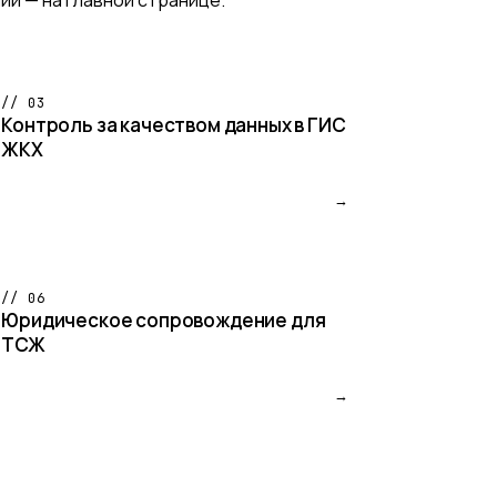
// 03
Контроль за качеством данных в ГИС
ЖКХ
→
// 06
Юридическое сопровождение для
ТСЖ
→