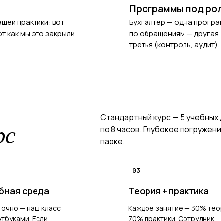
Программы под ро
шей практики: вот
Бухгалтер — одна програ
т как мы это закрыли.
по обращениям — другая (
третья (контроль, аудит)
Стандартный курс — 5 учебных д
рс
по 8 часов. Глубокое погружени
парке.
03
бная среда
Теория + практика
 очно — наш класс
Каждое занятие — 30% тео
утбуками. Если
70% практики. Сотрудник