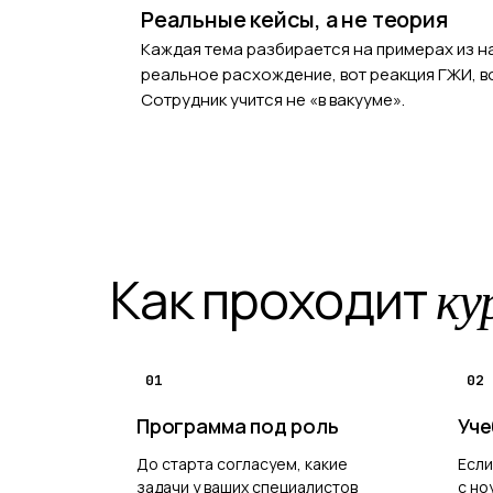
Реальные кейсы, а не теория
Каждая тема разбирается на примерах из на
реальное расхождение, вот реакция ГЖИ, во
Сотрудник учится не «в вакууме».
Как проходит
ку
01
02
Программа под роль
Уче
До старта согласуем, какие
Если
задачи у ваших специалистов
с но