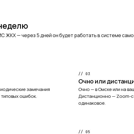
 неделю
ГИС ЖКХ — через 5 дней он будет работать в системе сам
// 03
Очно или дистанц
ериодические замечания
Очно — в Омске или на ва
 типовых ошибок.
Дистанционно — Zoom-се
одинаковое.
// 05