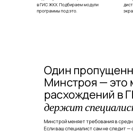
в ГИС ЖКХ. Подбираем модули
дист
программы под это.
экра
Один пропущенн
Минстроя — это
расхождений в 
держит специалист
Минстрой меняет требования в средне
Если ваш специалист сам не следит — 