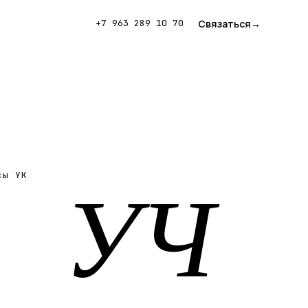
Связаться
→
+7 963 289 10 70
УЧ
сы УК