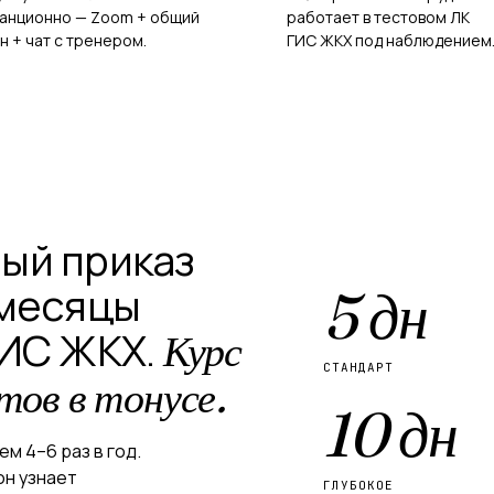
анционно — Zoom + общий
работает в тестовом ЛК
н + чат с тренером.
ГИС ЖКХ под наблюдением
ый приказ
 месяцы
5 дн
ГИС ЖКХ.
Курс
СТАНДАРТ
ов в тонусе.
10 дн
м 4–6 раз в год.
он узнает
ГЛУБОКОЕ