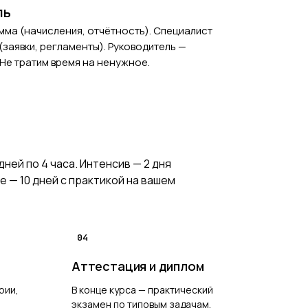
ль
мма (начисления, отчётность). Специалист
заявки, регламенты). Руководитель —
. Не тратим время на ненужное.
ней по 4 часа. Интенсив — 2 дня
е — 10 дней с практикой на вашем
04
Аттестация и диплом
рии,
В конце курса — практический
экзамен по типовым задачам.