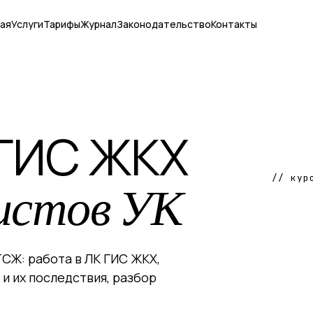
ная
Услуги
Тарифы
Журнал
Законодательство
Контакты
ГИС ЖКХ
// кур
листов УК
ТСЖ: работа в ЛК ГИС ЖКХ,
 и их последствия, разбор