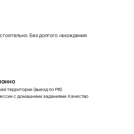
остоятельно. Без долгого «вхождения
ионно
шей территории (выезд по РФ).
ссии с домашними заданиями. Качество