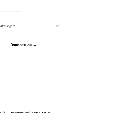
ите курс
Записаться →
ий — на главной странице.