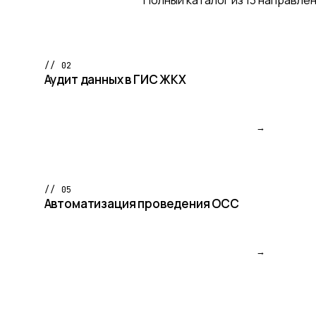
// 02
Аудит данных в ГИС ЖКХ
→
// 05
Автоматизация проведения ОСС
→