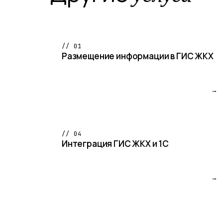
// 01
Размещение информации в ГИС ЖКХ
→
// 04
Интеграция ГИС ЖКХ и 1С
→