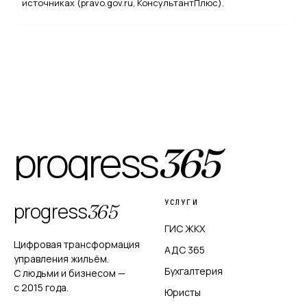
источниках (pravo.gov.ru, КонсультантПлюс).
progress
365
УСЛУГИ
progress
365
ГИС ЖКХ
Цифровая трансформация
АДС 365
управления жильём.
Бухгалтерия
С людьми и бизнесом —
с 2015 года.
Юристы