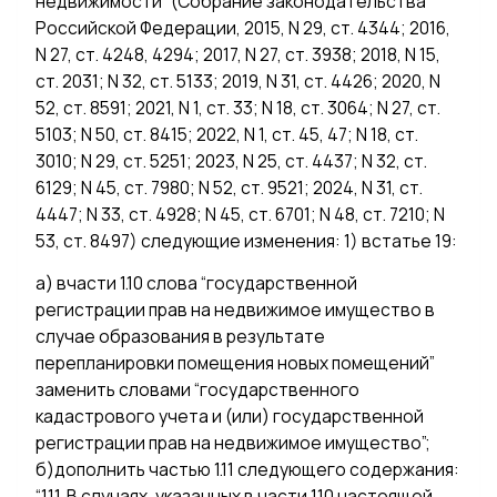
недвижимости” (Собрание законодательства
Российской Федерации, 2015, N 29, ст. 4344; 2016,
N 27, ст. 4248, 4294; 2017, N 27, ст. 3938; 2018, N 15,
ст. 2031; N 32, ст. 5133; 2019, N 31, ст. 4426; 2020, N
52, ст. 8591; 2021, N 1, ст. 33; N 18, ст. 3064; N 27, ст.
5103; N 50, ст. 8415; 2022, N 1, ст. 45, 47; N 18, ст.
3010; N 29, ст. 5251; 2023, N 25, ст. 4437; N 32, ст.
6129; N 45, ст. 7980; N 52, ст. 9521; 2024, N 31, ст.
4447; N 33, ст. 4928; N 45, ст. 6701; N 48, ст. 7210; N
53, ст. 8497) следующие изменения: 1) встатье 19:
а) вчасти 1.10 слова “государственной
регистрации прав на недвижимое имущество в
случае образования в результате
перепланировки помещения новых помещений”
заменить словами “государственного
кадастрового учета и (или) государственной
регистрации прав на недвижимое имущество”;
б)дополнить частью 1.11 следующего содержания:
“1.11. В случаях, указанных в части 1.10 настоящей