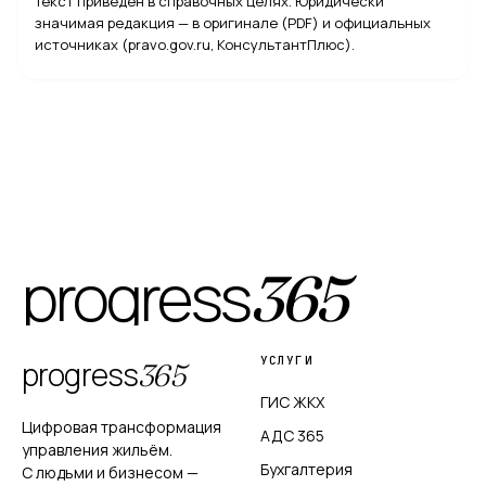
Текст приведён в справочных целях. Юридически
значимая редакция — в оригинале (PDF) и официальных
источниках (pravo.gov.ru, КонсультантПлюс).
progress
365
УСЛУГИ
progress
365
ГИС ЖКХ
Цифровая трансформация
АДС 365
управления жильём.
Бухгалтерия
С людьми и бизнесом —