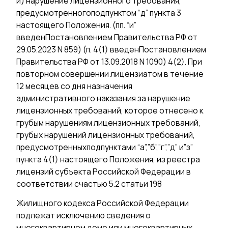
и) нарушение лицензионного требования,
предусмотренногоподпунктом “д” пункта 3
настоящего Положения. (пп. “и”
введенПостановлением Правительства РФ от
29.05.2023 N 859) (п. 4(1) введенПостановлением
Правительства РФ от 13.09.2018 N 1090) 4(2). При
повторном совершении лицензиатом в течение
12 месяцев со дня назначения
административного наказания за нарушение
лицензионных требований, которое отнесено к
грубым нарушениям лицензионных требований,
грубых нарушений лицензионных требований,
предусмотренныхподпунктами “а”,”б”,”г”,”д” и”з”
пункта 4(1) настоящего Положения, из реестра
лицензий субъекта Российской Федерации в
соответствии счастью 5.2 статьи 198
Жилищного кодекса Российской Федерации
подлежат исключению сведения о
многоквартирном доме или многоквартирных