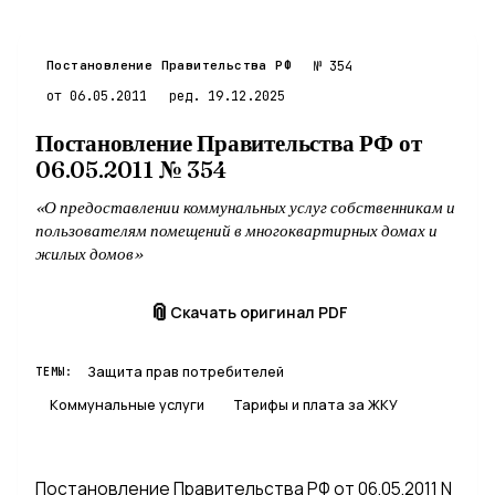
XI. Приостановление или ограничение предоставления
XII. Особенности предоставления коммунальной услуги
XIII. Особенности предоставления коммунальной
Постановление Правительства РФ
№ 354
XIV. Особенности продажи бытового газа в баллонах
от 06.05.2011
ред. 19.12.2025
XV. Особенности продажи и доставки твердого топлива
Постановление Правительства РФ от
XVI. Ответственность исполнителя и потребителя
06.05.2011 № 354
XVII. Контроль (надзор) за соблюдением настоящих Правил
Приложение N 1
«О предоставлении коммунальных услуг собственникам и
I. Холодное водоснабжение
пользователям помещений в многоквартирных домах и
II. Горячее водоснабжение
жилых домов»
III. Водоотведение
IV. Электроснабжение
📎
Скачать оригинал PDF
V. Газоснабжение
VI. Отопление<5>
Защита прав потребителей
ТЕМЫ:
VII. Обращение с твердыми коммунальными отходами
Коммунальные услуги
Тарифы и плата за ЖКУ
Приложение N 1(1)
I. Предмет договора
II. Общие положения
Постановление Правительства РФ от 06.05.2011 N