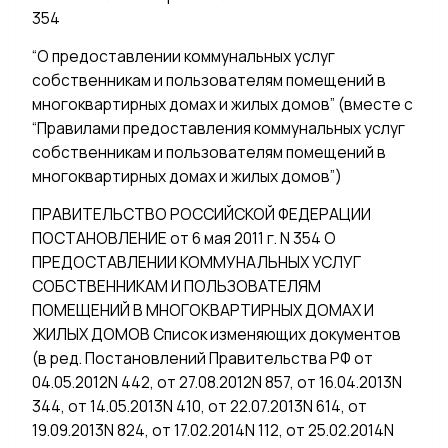
III. Обязанности и права сторон
354
IV. Учет объема (количества) коммунальной услуги,
“О предоставлении коммунальных услуг
V. Размер платы за коммунальную услугу и порядок расчетов
собственникам и пользователям помещений в
VI. Ограничение, приостановление, возобновление
многоквартирных домах и жилых домов” (вместе с
VII. Ответственность сторон
“Правилами предоставления коммунальных услуг
VIII. Порядок разрешения споров
собственникам и пользователям помещений в
IX. Действие, изменение и расторжение договора
многоквартирных домах и жилых домов”)
X. Заключительные положения
Приложение N 2
ПРАВИТЕЛЬСТВО РОССИЙСКОЙ ФЕДЕРАЦИИ
I. Расчет размера платы за коммунальную услугу,
ПОСТАНОВЛЕНИЕ от 6 мая 2011 г. N 354 О
II. Расчет размера платы за коммунальную услугу,
ПРЕДОСТАВЛЕНИИ КОММУНАЛЬНЫХ УСЛУГ
III. Расчет размера платы за коммунальную услугу,
СОБСТВЕННИКАМ И ПОЛЬЗОВАТЕЛЯМ
IV. Расчет размера платы за коммунальную услугу
ПОМЕЩЕНИЙ В МНОГОКВАРТИРНЫХ ДОМАХ И
V. Размер платы за коммунальную услугу,
ЖИЛЫХ ДОМОВ Список изменяющих документов
VI. Расчет приходящегося на каждое жилое и нежилое
(в ред. Постановлений Правительства РФ от
VII. Расчет размера платы за коммунальную услугу
04.05.2012N 442, от 27.08.2012N 857, от 16.04.2013N
344, от 14.05.2013N 410, от 22.07.2013N 614, от
VIII. Расчет размера платы за коммунальную услугу
19.09.2013N 824, от 17.02.2014N 112, от 25.02.2014N
Приложение N 3