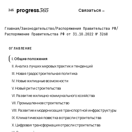
progress
365
Связаться
→
365
Главная
/
Законодательство
/
Распоряжения Правительства РФ
/
Распоряжение Правительства РФ от 31.10.2022 № 3268
ОГЛАВЛЕНИЕ
I. Общие положения
II. Анализ лучших мировых практик и тенденций
III. Новая градостроительная политика
IV. Новые жилищные возможности
V. Новый ритм строительства
VI. Развитие жилищно-коммунального хозяйства
VII. Промышленное строительство
VIII. Развитие и модернизация транспортной инфраструктуры
IX. Климатическая повестка в отрасли строительства
X. Цифровая трансформация отрасли строительства