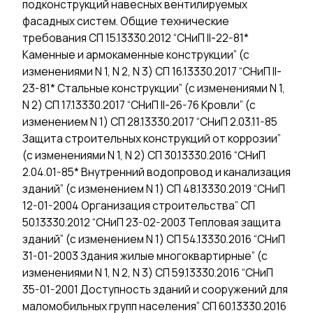
подконструкций навесных вентилируемых
фасадных систем. Общие технические
требования СП 15.13330.2012 “СНиП II-22-81*
Каменные и армокаменные конструкции” (с
изменениями N 1, N 2, N 3) СП 16.13330.2017 “СНиП II-
23-81* Стальные конструкции” (с изменениями N 1,
N 2) СП 17.13330.2017 “СНиП II-26-76 Кровли” (с
изменением N 1) СП 28.13330.2017 “СНиП 2.03.11-85
Защита строительных конструкций от коррозии”
(с изменениями N 1, N 2) СП 30.13330.2016 “СНиП
2.04.01-85* Внутренний водопровод и канализация
зданий” (с изменением N 1) СП 48.13330.2019 “СНиП
12-01-2004 Организация строительства” СП
50.13330.2012 “СНиП 23-02-2003 Тепловая защита
зданий” (с изменением N 1) СП 54.13330.2016 “СНиП
31-01-2003 Здания жилые многоквартирные” (с
изменениями N 1, N 2, N 3) СП 59.13330.2016 “СНиП
35-01-2001 Доступность зданий и сооружений для
маломобильных групп населения” СП 60.13330.2016