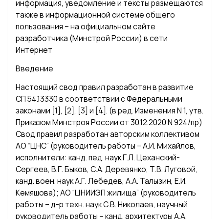
информация, уведомление и тексты размещаются
также в информационной системе общего
пользования – на официальном сайте
разработчика (Минстрой России) в сети
Интернет
Введение
Настоящий свод правил разработан в развитие
СП 54.13330 в соответствии с Федеральными
законами [1], [2], [3] и [4]. (в ред. Изменения N 1, утв.
Приказом Минстроя России от 30.12.2020 N 924/пр)
Свод правил разработан авторским коллективом
АО “ЦНС” (руководитель работы – А.И. Михайлов,
исполнители: канд. пед. наук Г.Л. Цеханский-
Сергеев, В.Г. Быков, С.А. Деревянко, Т.В. Луговой,
канд. воен. наук А.Г. Лебедев, А.А. Талызин, Е.И.
Кемяшова); АО “ЦНИИЭП жилища” (руководитель
работы – д-р техн. наук С.В. Николаев, научный
руководитель работы – канд. архитектуры А.А.