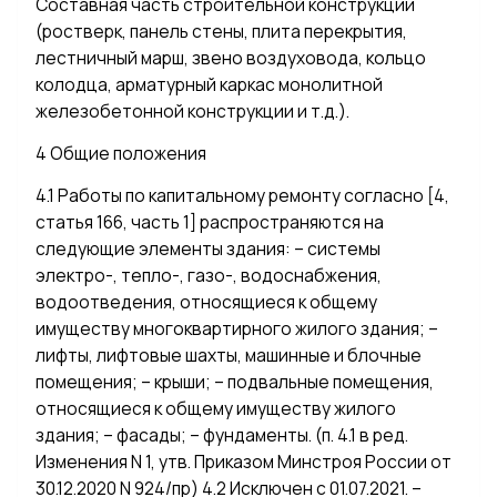
Составная часть строительной конструкции
(ростверк, панель стены, плита перекрытия,
лестничный марш, звено воздуховода, кольцо
колодца, арматурный каркас монолитной
железобетонной конструкции и т.д.).
4 Общие положения
4.1 Работы по капитальному ремонту согласно [4,
статья 166, часть 1] распространяются на
следующие элементы здания: – системы
электро-, тепло-, газо-, водоснабжения,
водоотведения, относящиеся к общему
имуществу многоквартирного жилого здания; –
лифты, лифтовые шахты, машинные и блочные
помещения; – крыши; – подвальные помещения,
относящиеся к общему имуществу жилого
здания; – фасады; – фундаменты. (п. 4.1 в ред.
Изменения N 1, утв. Приказом Минстроя России от
30.12.2020 N 924/пр) 4.2 Исключен с 01.07.2021. –