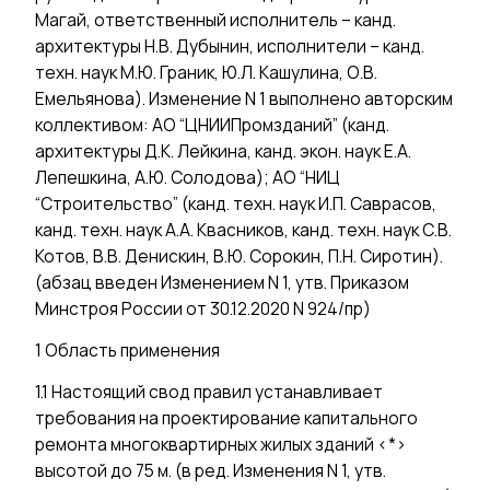
Магай, ответственный исполнитель – канд.
архитектуры Н.В. Дубынин, исполнители – канд.
техн. наук М.Ю. Граник, Ю.Л. Кашулина, О.В.
Емельянова). Изменение N 1 выполнено авторским
коллективом: АО “ЦНИИПромзданий” (канд.
архитектуры Д.К. Лейкина, канд. экон. наук Е.А.
Лепешкина, А.Ю. Солодова); АО “НИЦ
“Строительство” (канд. техн. наук И.П. Саврасов,
канд. техн. наук А.А. Квасников, канд. техн. наук С.В.
Котов, В.В. Денискин, В.Ю. Сорокин, П.Н. Сиротин).
(абзац введен Изменением N 1, утв. Приказом
Минстроя России от 30.12.2020 N 924/пр)
1 Область применения
1.1 Настоящий свод правил устанавливает
требования на проектирование капитального
ремонта многоквартирных жилых зданий <*>
высотой до 75 м. (в ред. Изменения N 1, утв.