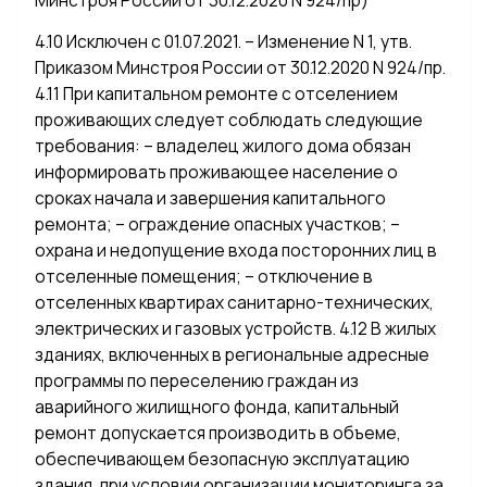
Минстроя России от 30.12.2020 N 924/пр)
4.10 Исключен с 01.07.2021. – Изменение N 1, утв.
Приказом Минстроя России от 30.12.2020 N 924/пр.
4.11 При капитальном ремонте с отселением
проживающих следует соблюдать следующие
требования: – владелец жилого дома обязан
информировать проживающее население о
сроках начала и завершения капитального
ремонта; – ограждение опасных участков; –
охрана и недопущение входа посторонних лиц в
отселенные помещения; – отключение в
отселенных квартирах санитарно-технических,
электрических и газовых устройств. 4.12 В жилых
зданиях, включенных в региональные адресные
программы по переселению граждан из
аварийного жилищного фонда, капитальный
ремонт допускается производить в объеме,
обеспечивающем безопасную эксплуатацию
здания, при условии организации мониторинга за