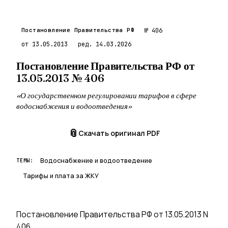
XI. Особенности установления тарифов на горячую воду
XII. Особенности ценообразования при применении
I. Общие положения
Постановление Правительства РФ
№ 406
II. Правила установления предельных индексов
от 13.05.2013
ред. 14.03.2026
III. Правила установления регулируемых тарифов
Постановление Правительства РФ от
IV. Порядок открытия и рассмотрения дел
13.05.2013 № 406
V. Порядок согласования федеральным органом регулирования
VI. Порядок согласования органами регулирования тарифов
«О государственном регулировании тарифов в сфере
VII. Порядок представления органом регулирования тарифов
водоснабжения и водоотведения»
VIII. Порядок представления органом регулирования
I. Общие положения
📎
Скачать оригинал PDF
Водоснабжение и водоотведение
ТЕМЫ:
Тарифы и плата за ЖКУ
Постановление Правительства РФ от 13.05.2013 N
406