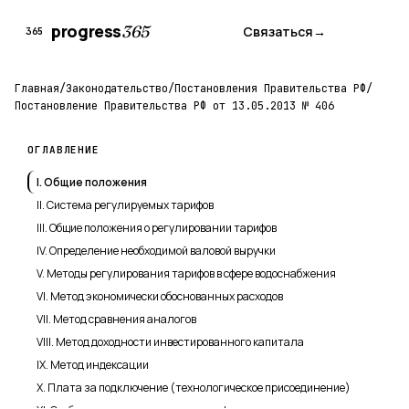
progress
365
Связаться
→
365
Главная
/
Законодательство
/
Постановления Правительства РФ
/
Постановление Правительства РФ от 13.05.2013 № 406
ОГЛАВЛЕНИЕ
I. Общие положения
II. Система регулируемых тарифов
III. Общие положения о регулировании тарифов
IV. Определение необходимой валовой выручки
V. Методы регулирования тарифов в сфере водоснабжения
VI. Метод экономически обоснованных расходов
VII. Метод сравнения аналогов
VIII. Метод доходности инвестированного капитала
IX. Метод индексации
X. Плата за подключение (технологическое присоединение)