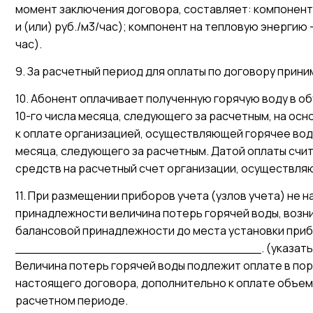
момент заключения договора, составляет: компонент
и (или) руб./м3/час); компонент на тепловую энергию –
час).
9. За расчетный период для оплаты по договору прини
10. Абонент оплачивает полученную горячую воду в о
10-го числа месяца, следующего за расчетным, на ос
к оплате организацией, осуществляющей горячее вод
месяца, следующего за расчетным. Датой оплаты счи
средств на расчетный счет организации, осуществл
11. При размещении приборов учета (узлов учета) не 
принадлежности величина потерь горячей воды, возни
балансовой принадлежности до места установки прибо
________________________________. (указать ве
Величина потерь горячей воды подлежит оплате в по
настоящего договора, дополнительно к оплате объем
расчетном периоде.