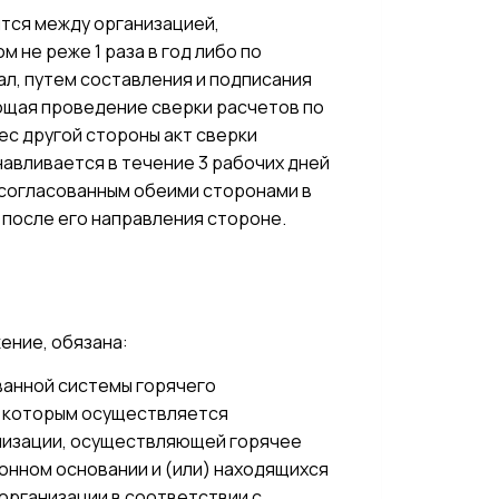
ится между организацией,
не реже 1 раза в год либо по
тал, путем составления и подписания
ющая проведение сверки расчетов по
ес другой стороны акт сверки
навливается в течение 3 рабочих дней
я согласованным обеими сторонами в
 после его направления стороне.
ение, обязана:
ванной системы горячего
о которым осуществляется
низации, осуществляющей горячее
онном основании и (или) находящихся
организации в соответствии с