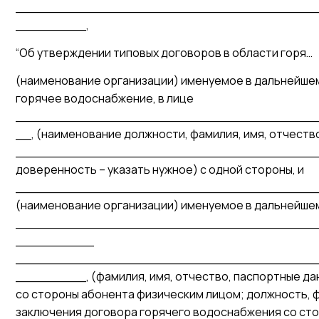
______________________________________
_________,
“Об утверждении типовых договоров в области горя…
(наименование организации) именуемое в дальнейше
горячее водоснабжение, в лице
______________________________________
__, (наименование должности, фамилия, имя, отчест
__________________________________________
доверенность – указать нужное) с одной стороны, и
_______________________________________
(наименование организации) именуемое в дальнейшем
______________________________________
__________
______________________________________
_________, (фамилия, имя, отчество, паспортные дан
со стороны абонента физическим лицом; должность, фа
заключения договора горячего водоснабжения со ст