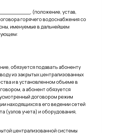
______, (положение, устав,
 договора горячего водоснабжения со
оны, именуемые в дальнейшем
дующем:
ние, обязуется подавать абоненту
воду из закрытых централизованных
ства и в установленном объеме в
говором, а абонент обязуется
дусмотренный договором режим
ии находящихся в его ведении сетей
а (узлов учета) и оборудования,
крытой централизованной системы