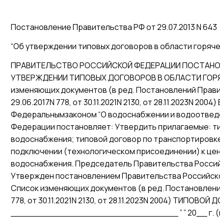
Постановление Правительства РФ от 29.07.2013 N 643
“Об утверждении типовых договоров в области горяч
ПРАВИТЕЛЬСТВО РОССИЙСКОЙ ФЕДЕРАЦИИ ПОСТАНОВЛЕН
УТВЕРЖДЕНИИ ТИПОВЫХ ДОГОВОРОВ В ОБЛАСТИ ГОР
изменяющих документов (в ред. Постановлений Правите
29.06.2017N 778, от 30.11.2021N 2130, от 28.11.2023N 2004
Федеральнымзаконом “О водоснабжении и водоотвед
Федерации постановляет: Утвердить прилагаемые: т
водоснабжения; типовой договор по транспортировке
подключении (технологическом присоединении) к це
водоснабжения. Председатель Правительства Росс
Утвержден постановлением Правительства Российской
Список изменяющих документов (в ред. Постановлени
778, от 30.11.2021N 2130, от 28.11.2023N 2004) ТИПОВ
_______________________________ ” ” 20__ г. (м