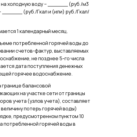
 на холодную воду – ______ (руб./м3
 ______ (руб./Гкал и (или) руб./Гкал/
мается 1 календарный месяц.
бъеме потребленной горячей воды до
новании счетов-фактур, выставляемых
оснабжение, не позднее 5-го числа
тается дата поступления денежных
яющей горячее водоснабжение.
на границе балансовой
кающих на участке сети от границы
ров учета (узлов учета), составляет
личину потерь горячей воды)
рядке, предусмотренном пунктом 10
а потребленной горячей воды в