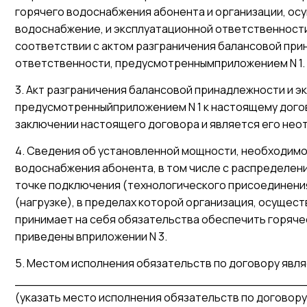
горячего водоснабжения абонента и организации, о
водоснабжение, и эксплуатационной ответственност
соответствии с актом разграничения балансовой при
ответственности, предусмотреннымприложением N 1.
3. Акт разграничения балансовой принадлежности и 
предусмотренныйприложением N 1 к настоящему дого
заключении настоящего договора и является его нео
4. Сведения об установленной мощности, необходимо
водоснабжения абонента, в том числе с распределен
точке подключения (технологического присоединения
(нагрузке), в пределах которой организация, осуще
принимает на себя обязательства обеспечить горяч
приведены вприложении N 3.
5. Местом исполнения обязательств по договору явл
_______________________________________
(указать место исполнения обязательств по договору