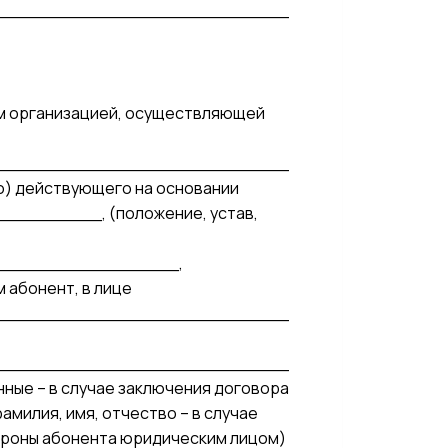
___________________________
м организацией, осуществляющей
___________________________
во) действующего на основании
______, (положение, устав,
________________,
 абонент, в лице
___________________________
___________________________
ные – в случае заключения договора
милия, имя, отчество – в случае
ороны абонента юридическим лицом)