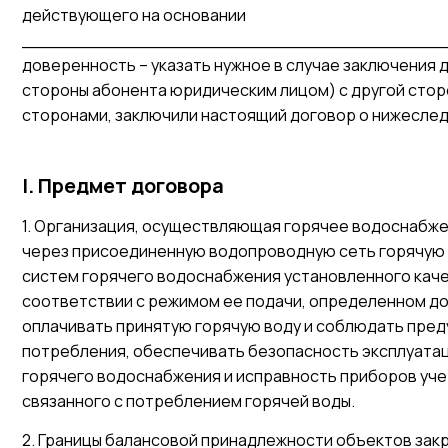
действующего на основании
__________________________________________
доверенность – указать нужное в случае заключения
стороны абонента юридическим лицом) с другой стор
сторонами, заключили настоящий договор о нижесле
I. Предмет договора
1. Организация, осуществляющая горячее водоснабже
через присоединенную водопроводную сеть горячую 
систем горячего водоснабжения установленного каче
соответствии с режимом ее подачи, определенном до
оплачивать принятую горячую воду и соблюдать пре
потребления, обеспечивать безопасность эксплуатац
горячего водоснабжения и исправность приборов учет
связанного с потреблением горячей воды.
2. Границы балансовой принадлежности объектов за