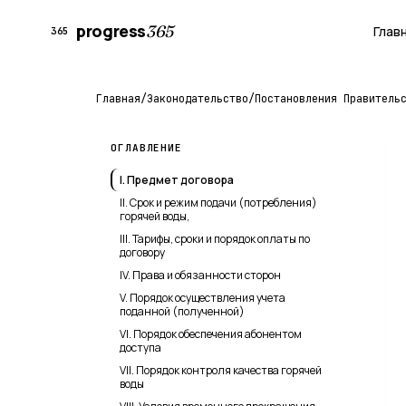
progress
365
Глав
365
Главная
/
Законодательство
/
Постановления Правитель
ОГЛАВЛЕНИЕ
I. Предмет договора
II. Срок и режим подачи (потребления)
горячей воды,
III. Тарифы, сроки и порядок оплаты по
договору
IV. Права и обязанности сторон
V. Порядок осуществления учета
поданной (полученной)
VI. Порядок обеспечения абонентом
доступа
VII. Порядок контроля качества горячей
воды