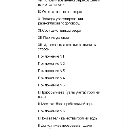
VIII. Условия временного прекращения
или ограничения
IX. Ответственность сторон
X. Порядок урегулирования
разногласий по договору,
XI. Срок действия договора
XII. Прочие условия
XIII. Адреса и платежные реквизиты
сторон
Приложение N 1
Приложение N 2
Приложение N 3
Приложение N 4
Приложение N 5
I. Приборы учета (узлы учета) горячей
воды
II. Места отбора проб горячей воды
Приложение N 6
I. Показатели качества горячей воды
II. Допустимые перерывы в подаче