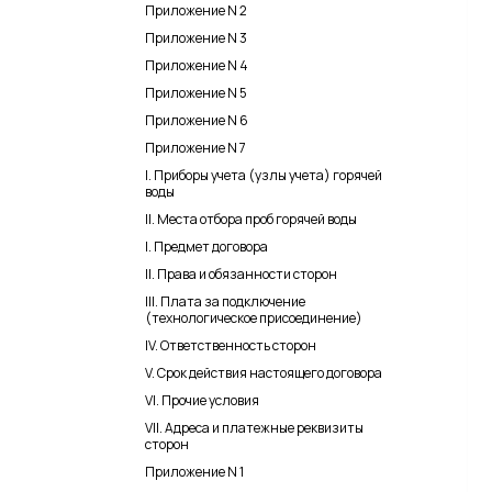
Приложение N 2
Приложение N 3
Приложение N 4
Приложение N 5
Приложение N 6
Приложение N 7
I. Приборы учета (узлы учета) горячей
воды
II. Места отбора проб горячей воды
I. Предмет договора
II. Права и обязанности сторон
III. Плата за подключение
(технологическое присоединение)
IV. Ответственность сторон
V. Срок действия настоящего договора
VI. Прочие условия
VII. Адреса и платежные реквизиты
сторон
Приложение N 1