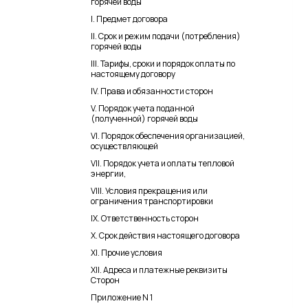
горячей воды
I. Предмет договора
II. Срок и режим подачи (потребления)
горячей воды
III. Тарифы, сроки и порядок оплаты по
настоящему договору
IV. Права и обязанности сторон
V. Порядок учета поданной
(полученной) горячей воды
VI. Порядок обеспечения организацией,
осуществляющей
VII. Порядок учета и оплаты тепловой
энергии,
VIII. Условия прекращения или
ограничения транспортировки
IX. Ответственность сторон
X. Срок действия настоящего договора
XI. Прочие условия
XII. Адреса и платежные реквизиты
Сторон
Приложение N 1