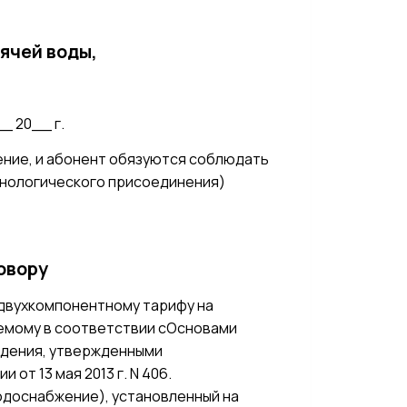
рячей воды,
_ 20__ г.
ение, и абонент обязуются соблюдать
хнологического присоединения)
говору
 двухкомпонентному тарифу на
аемому в соответствии сОсновами
едения, утвержденными
т 13 мая 2013 г. N 406.
одоснабжение), установленный на