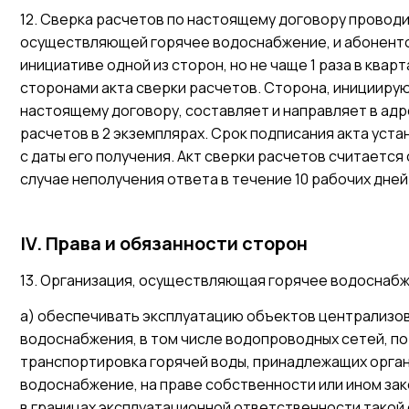
12. Сверка расчетов по настоящему договору провод
осуществляющей горячее водоснабжение, и абонентом 
инициативе одной из сторон, но не чаще 1 раза в квар
сторонами акта сверки расчетов. Сторона, иницииру
настоящему договору, составляет и направляет в адр
расчетов в 2 экземплярах. Срок подписания акта уста
с даты его получения. Акт сверки расчетов считаетс
случае неполучения ответа в течение 10 рабочих дней
IV. Права и обязанности сторон
13. Организация, осуществляющая горячее водоснабж
а) обеспечивать эксплуатацию объектов централизо
водоснабжения, в том числе водопроводных сетей, п
транспортировка горячей воды, принадлежащих орга
водоснабжение, на праве собственности или ином зак
в границах эксплуатационной ответственности такой 