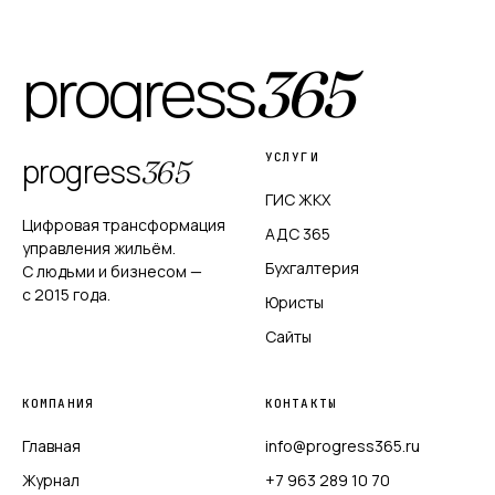
progress
365
УСЛУГИ
progress
365
ГИС ЖКХ
Цифровая трансформация
АДС 365
управления жильём.
Бухгалтерия
С людьми и бизнесом —
с 2015 года.
Юристы
Сайты
КОМПАНИЯ
КОНТАКТЫ
Главная
info@progress365.ru
Журнал
+7 963 289 10 70