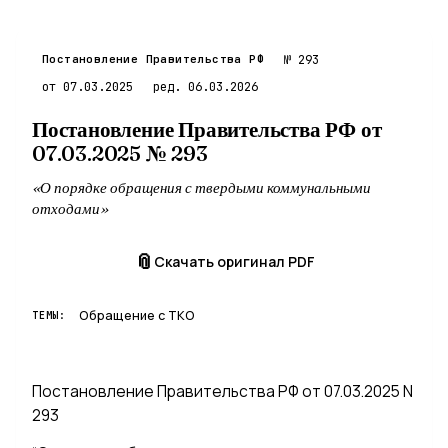
IV. Порядок осуществления учета объема и (или) массы
V. Порядок фиксации нарушений по договору
VI. Ответственность сторон
Постановление Правительства РФ
№ 293
VII. Обстоятельства непреодолимой силы
от 07.03.2025
ред. 06.03.2026
VIII. Действие договора
Постановление Правительства РФ от
IX. Прочие условия
07.03.2025 № 293
«О порядке обращения с твердыми коммунальными
отходами»
📎
Скачать оригинал PDF
Обращение с ТКО
ТЕМЫ:
Постановление Правительства РФ от 07.03.2025 N
293