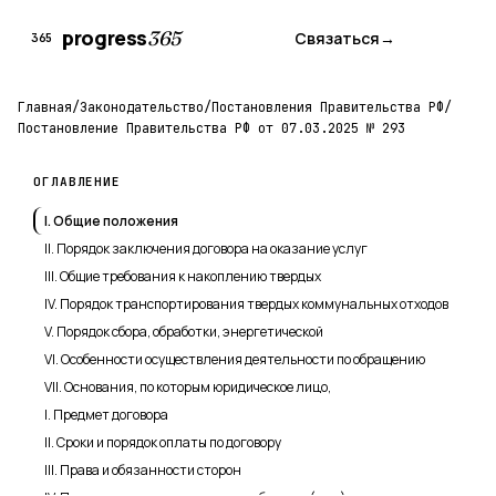
progress
365
Связаться
→
365
Главная
/
Законодательство
/
Постановления Правительства РФ
/
Постановление Правительства РФ от 07.03.2025 № 293
ОГЛАВЛЕНИЕ
I. Общие положения
II. Порядок заключения договора на оказание услуг
III. Общие требования к накоплению твердых
IV. Порядок транспортирования твердых коммунальных отходов
V. Порядок сбора, обработки, энергетической
VI. Особенности осуществления деятельности по обращению
VII. Основания, по которым юридическое лицо,
I. Предмет договора
II. Сроки и порядок оплаты по договору
III. Права и обязанности сторон